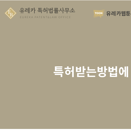
유레카웹툰
특허받는방법에 