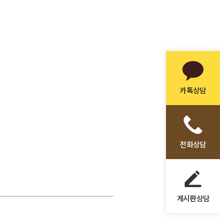
카톡상담
전화상담
게시판상담