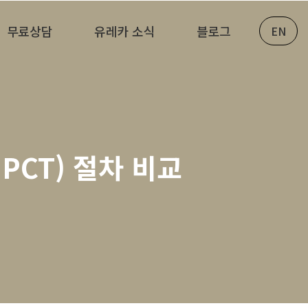
무료상담
유레카 소식
블로그
EN
CT) 절차 비교