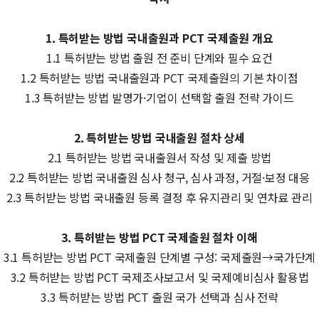
1. 특허받는 방법 국내출원과 PCT 국제출원 개요
1.1 특허받는 방법 출원 전 준비 단계와 필수 요건
1.2 특허받는 방법 국내출원과 PCT 국제출원의 기본 차이점
1.3 특허받는 방법 발명가·기업이 선택할 출원 전략 가이드
2. 특허받는 방법 국내출원 절차 상세
2.1 특허받는 방법 국내출원서 작성 및 제출 방법
2.2 특허받는 방법 국내출원 심사 청구, 심사 과정, 거절·보정 대응
2.3 특허받는 방법 국내출원 등록 결정 후 유지관리 및 연차료 관리
3. 특허받는 방법 PCT 국제출원 절차 이해
3.1 특허받는 방법 PCT 국제출원 단계별 구성: 국제출원→국가단계
3.2 특허받는 방법 PCT 국제조사보고서 및 국제예비심사 활용법
3.3 특허받는 방법 PCT 출원 국가 선택과 심사 전략