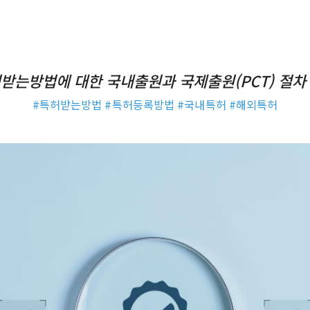
받는방법에 대한 국내출원과 국제출원(PCT) 절차
#특허받는방법 #특허등록방법 #국내특허 #해외특허