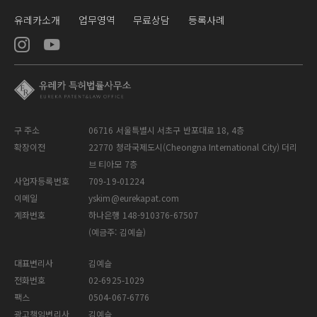
유레카소개
업무영역
무료상담
등록사례
구 주소
06716 서울특별시 서초구 반포대로 18, 4층
확장이전
22770 청라국제도시(Cheongna International City) 더리
브 티아모 7층
사업자등록번호
709-19-01224
이메일
yskim@eurekapat.com
계좌번호
하나은행 148-910376-67507
(예금주: 김예슬)
대표변리사
김예슬
전화번호
02-6925-1029
팩스
0504-067-6776
광고책임변리사
김예슬