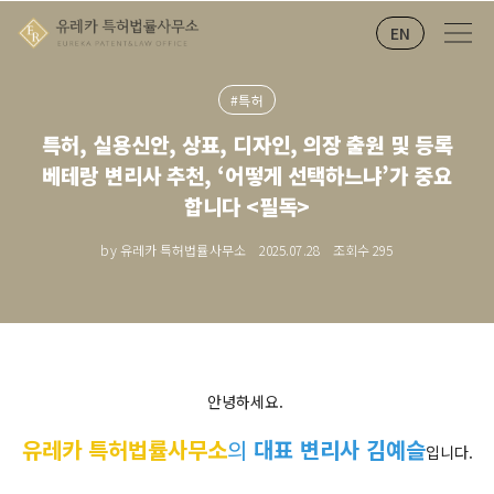
EN
#특허
특허, 실용신안, 상표, 디자인, 의장 출원 및 등록
베테랑 변리사 추천, ‘어떻게 선택하느냐’가 중요
합니다 <필독>
by 유레카 특허법률사무소
2025.07.28
조회수
295
안녕하세요.
유레카 특허법률사무소
의
대표 변리사 김예슬
입니다.