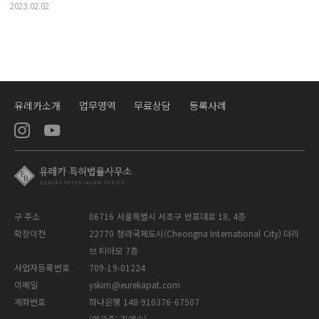
2023.02.02
유레카소개
업무영역
무료상담
등록사례
구 주소
06716 서울특별시 서초구 반포대로 18, 4층
확장이전
22770 청라국제도시(Cheongna International City) 더리
브 티아모 7층
사업자등록번호
709-19-01224
이메일
yskim@eurekapat.com
계좌번호
하나은행 148-910376-67507
(예금주: 김예슬)