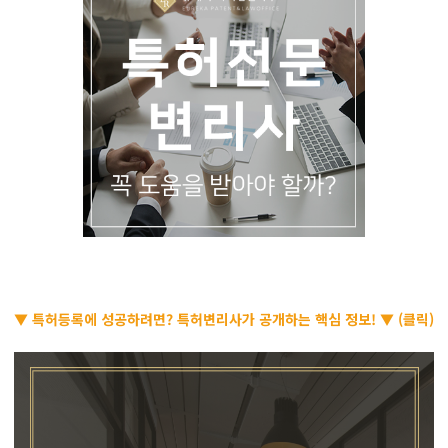
▼ 특허등록에 성공하려면? 특허변리사가 공개하는 핵심 정보! ▼ (클릭)