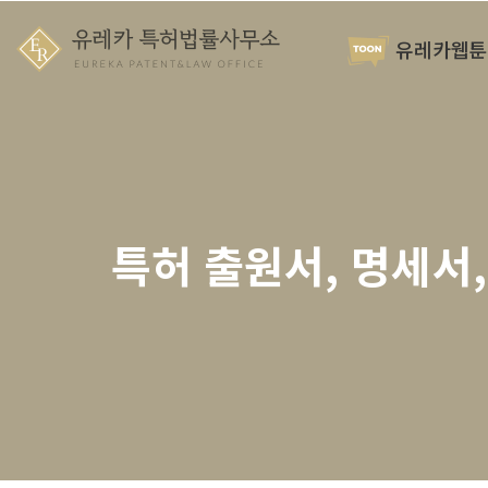
유레카웹툰
특허 출원서, 명세서