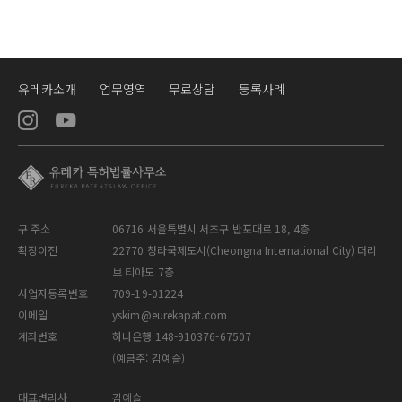
유레카소개
업무영역
무료상담
등록사례
구 주소
06716 서울특별시 서초구 반포대로 18, 4층
확장이전
22770 청라국제도시(Cheongna International City) 더리
브 티아모 7층
사업자등록번호
709-19-01224
이메일
yskim@eurekapat.com
계좌번호
하나은행 148-910376-67507
(예금주: 김예슬)
대표변리사
김예슬