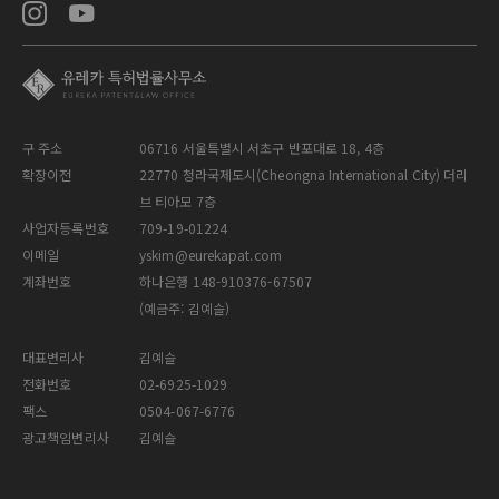
구 주소
06716 서울특별시 서초구 반포대로 18, 4층
확장이전
22770 청라국제도시(Cheongna International City) 더리
브 티아모 7층
사업자등록번호
709-19-01224
이메일
yskim@eurekapat.com
계좌번호
하나은행 148-910376-67507
(예금주: 김예슬)
대표변리사
김예슬
전화번호
02-6925-1029
팩스
0504-067-6776
광고책임변리사
김예슬