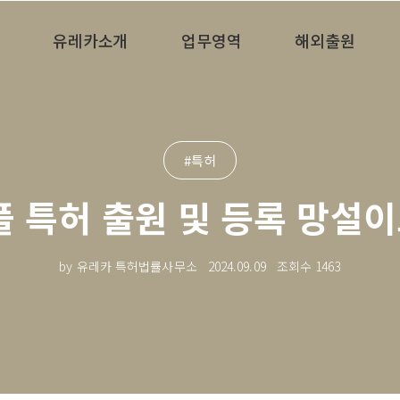
유레카소개
업무영역
해외출원
#특허
플 특허 출원 및 등록 망설
by 유레카 특허법률사무소
2024.09.09
조회수
1463