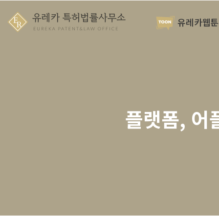
유레카웹툰
플랫폼, 어