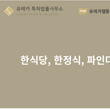
유레카웹툰
한식당, 한정식, 파인