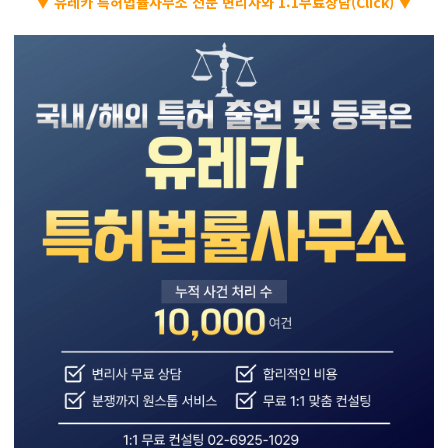
▼ 유레카 특허법률사무소 전문 변리사와 1:1무료상담(Click) ▼