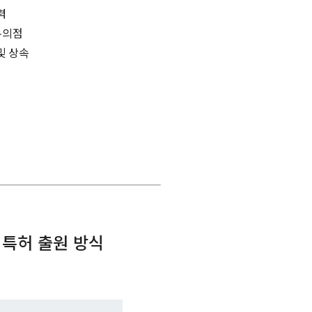
력
 유의점
 및 상속
팅 특허 출원 방식