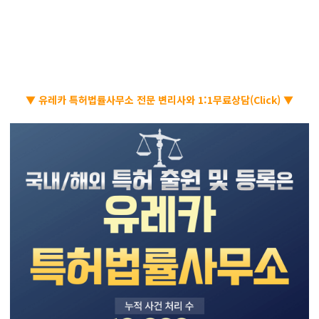
▼ 유레카 특허법률사무소 전문 변리사와 1:1무료상담(Click) ▼