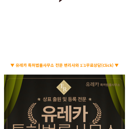
▼ 유레카 특허법률사무소 전문 변리사와 1:1무료상담(Click) ▼