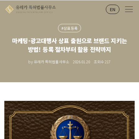
EN
#상표등록
마케팅·광고대행사 상표 출원으로 브랜드 지키는
방법! 등록 절차부터 활용 전략까지
by 유레카 특허법률사무소
2026.01.20
조회수
217