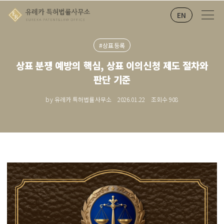
EN
#상표등록
상표 분쟁 예방의 핵심, 상표 이의신청 제도 절차와
판단 기준
by 유레카 특허법률사무소
2026.01.22
조회수
908