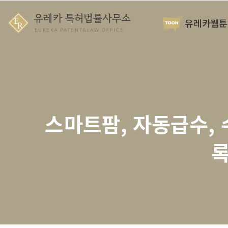
유레카웹툰
스마트팜, 자동급수, 
록