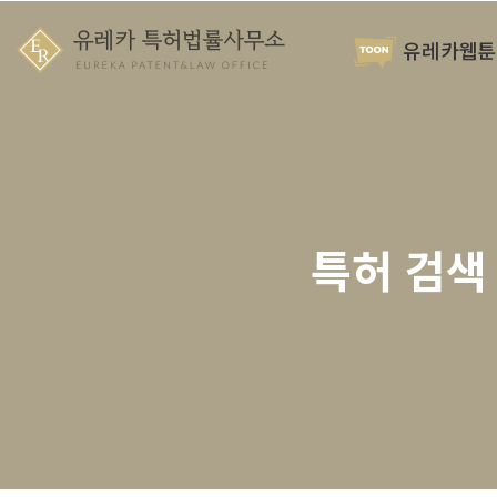
유레카웹툰
특허 검색