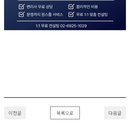
#방화문틀특허 #건축특허 #방재구조특허 #내화문 #단열충진재 #차열패
널 #연기차단 #건축안전 #PatentRegistration #PatentApplication
#특허 #특허출원 #특허등록 #특허권 #특허등록사례 #유레카특허법률사
무소
이전글
목록으로
다음글