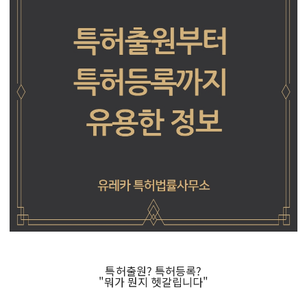
특허출원? 특허등록?
"뭐가 뭔지 헷갈립니다"