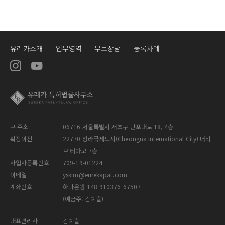
유레카소개
업무영역
무료상담
등록사례
구 주소
06716 서울특별시 서초구 반포대로 18, 4층
확장이전
22770 청라국제도시(Cheongna International City) 더리
브 티아모 7층
사업자등록번호
709-19-01224
이메일
yskim@eurekapat.com
계좌번호
하나은행 148-910376-67507
(예금주: 김예슬)
대표변리사
김예슬