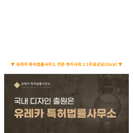
▼ 유레카 특허법률사무소 전문 변리사와 1:1무료상담(Click) ▼