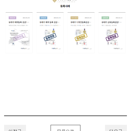
#가전제품 #전자제품 #DesignPatent #DesignRegistration
#DesignApplication #디자인 #디자인출원 #디자인등록 #디자인특허
#디자인권 #유레카특허법률사무소