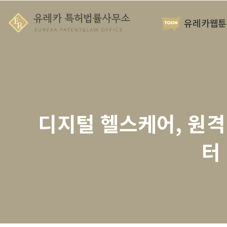
유레카웹툰
디지털 헬스케어, 원격
터