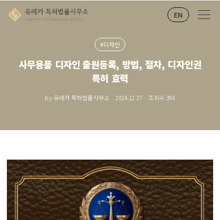
EN
#디자인
사무용품 디자인 출원등록, 방법, 절차, 디자인권
특허 효력
by 유레카 특허법률사무소
2024.12.27
조회수
394