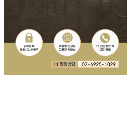
#수영핀디자인특허 #스쿠버핀디자인특허 #오리발디자인특허 #풀풋핀
디자인특허 #오픈힐핀디자인특허 #스트랩핀디자인특허
#DesignPatent #DesignRegistration #DesignApplication #디자