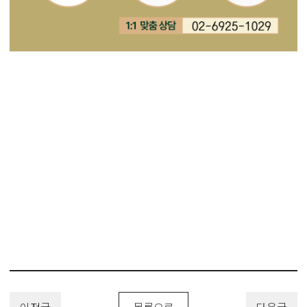
#스마트체온계디자인특허 #귀체온계디자인특허 #유아용체온계디자인
특허 #유아용체중계디자인특허 #이마체온계디자인특허 #패치형체온계
디자인특허 #인이어체온계디자인특허 #체온계디자인특허 #체중계디자
인특허
#DesignPatent #DesignRegistration #DesignApplication #디자
인 #디자인출원 #디자인등록 #디자인특허 #디자인권 #디자인변리사 #
유레카특허법률사무소