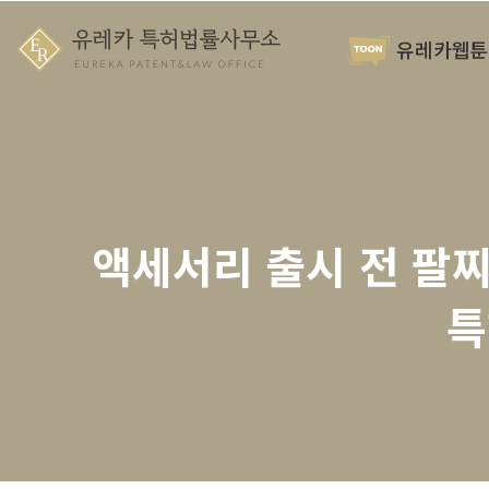
유레카웹툰
액세서리 출시 전 팔찌 
특