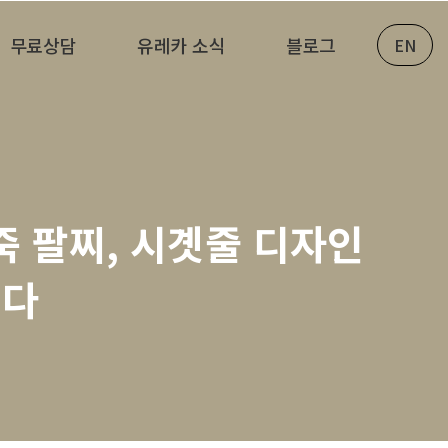
무료상담
유레카 소식
블로그
EN
가죽 팔찌, 시곗줄 디자인
니다