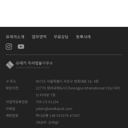
유레카소개
업무영역
무료상담
등록사례
구 주소
06716 서울특별시 서초구 반포대로 18, 4층
확장이전
22770 청라국제도시(Cheongna International City) 더리
브 티아모 7층
사업자등록번호
709-19-01224
이메일
yskim@eurekapat.com
계좌번호
하나은행 148-910376-67507
(예금주: 김예슬)