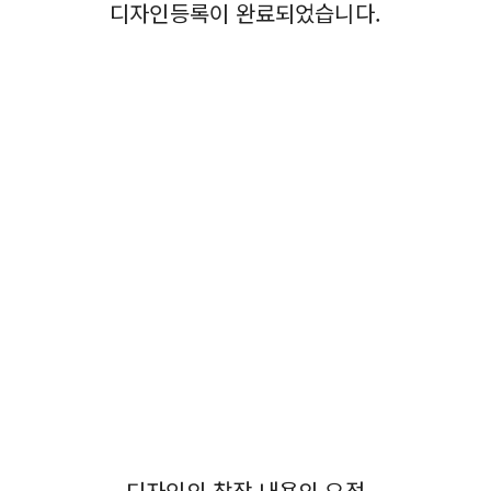
디자인등록이 완료되었습니다.
오산디자인, 경기도오산디자인, 오산시디자인, 충전소디자인등
록, 전기차디자인등록, 캐노피디자인등록, 벤치디자인등록, 주
차장캐노피, 처마디자인등록, 자전거보관소, 충전소캐노피, 전
기자동차, 파고라디자인등록, 승강장, 루프탑, 그네디자인등록,
퍼걸러, 어닝, 차양막, 햇빛가리개, 어닝디자인등록, 차광막 디
자인등록, 디자인출원, 디자인특허, 디자인권출원, 디자인권특
허, 디자인특허등록
디자인의 창작 내용의 요점