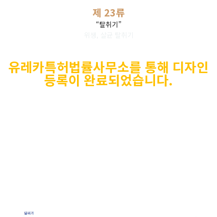
제 23류
“탈취기”
위생, 살균 탈취기
유레카특허법률사무소를
통해 디자인
등록이 완료되었습니다
.