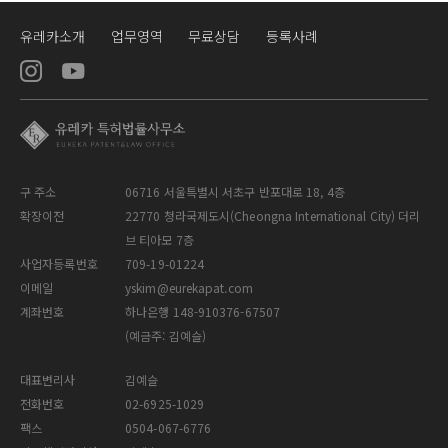
유레카소개
업무영역
무료상담
등록사례
구 주소
06716 서울특별시 서초구 반포대로 18, 4층
확장이전
22770 청라국제도시(Cheongna International City) 더리
브 티아모 7층
사업자등록번호
709-19-01224
이메일
yskim@eurekapat.com
계좌번호
하나은행 148-910376-67507
(예금주: 김예슬)
대표변리사
김예슬
전화번호
02-6925-1029
팩스
0504-067-6776