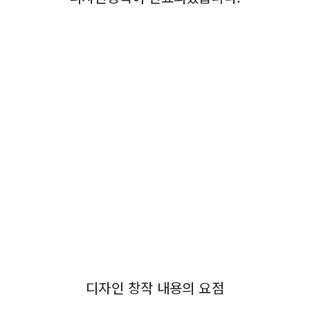
왁싱도구, 미용기기, 시술도구, 제모기구, 왁싱기, 제모기, 헤어
캡, 염색브러쉬, 염색제, 보빈, 워머, 레이저제모, 미용도구, 왁스
용기, 목밴드, 애견칼라, 의복칼라, 셔츠칼라, 위생커버, 캔커버,
왁스, 헤어왁스, 왁스히터, 왁스카빙
디자인등록, 디자인출원, 디자인특허, 디자인권출원, 디자인권
특허, 디자인특허등록
디자인 창작 내용의 요점