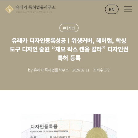
EN
#디자인
유레카 디자인등록성공ㅣ위생커버, 헤어캡, 왁싱
도구 디자인 출원 “제모 왁스 캔용 칼라” 디자인권
특허 등록
by 유레카 특허법률사무소
2026.02.11
조회수
172