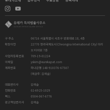
구 주소
06716 서울특별시 서초구 반포대로 18, 4층
확장이전
22770 청라국제도시(Cheongna International City) 더리
브 티아모 7층
사업자등록번호
709-19-01224
이메일
yskim@eurekapat.com
계좌번호
하나은행 148-910376-67507
(예금주: 김예슬)
대표변리사
김예슬
전화번호
02-6925-1029
팩스
0504-067-6776
광고책임변리사
김예슬