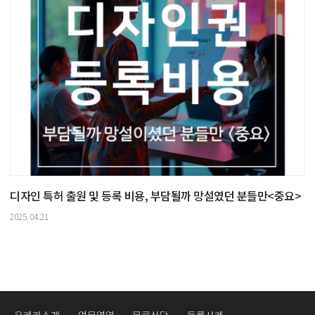
디자인 특허 출원 및 등록 비용, 부담될까 망설였던 분들만<중요>
2025.04.21
유레카소개
업무영역
무료상담
등록사례