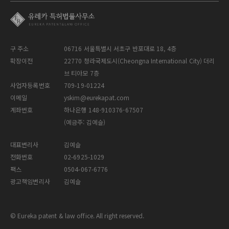
구 주소
06716 서울특별시 서초구 반포대로 18, 4층
확장이전
22770 청라국제도시(Cheongna International City) 더리
브 티아모 7층
사업자등록번호
709-19-01224
이메일
yskim@eurekapat.com
계좌번호
하나은행 148-910376-67507
(예금주: 김예슬)
대표변리사
김예슬
전화번호
02-6925-1029
팩스
0504-067-6776
광고책임변리사
김예슬
© Eureka patent & law office. All right reserved.