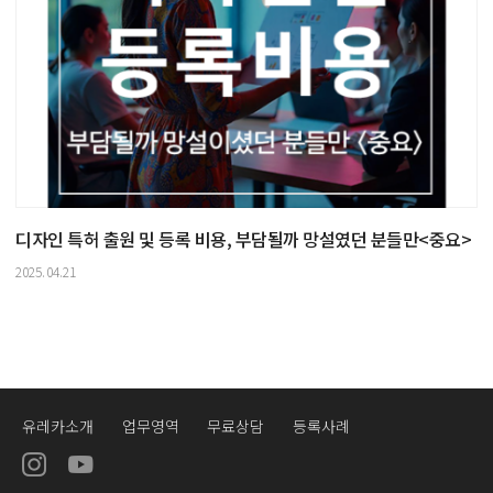
디자인 특허 출원 및 등록 비용, 부담될까 망설였던 분들만<중요>
2025.04.21
유레카소개
업무영역
무료상담
등록사례