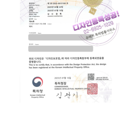
포토프레임, 아트프레임, 벽걸이액자, 스탠드액자, 명화, 자수,
프레임, 입체보드, 레진, DIY, 접이식액자, 이젤, 홈인테리어, 인
테리어소품, 아크릴, 거울, 액자받침대, LED액자, 스탠드, 안내