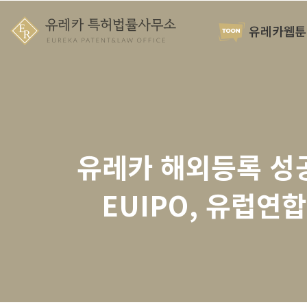
유레카웹툰
유레카 해외등록 성공
EUIPO, 유럽연