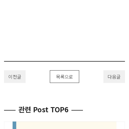
#유아위생용품디자인특허 #유아용칫솔디자인특허 #유아용바디워시디
자인특허 #유아용로션디자인특허 #유아용샴푸디자인특허 #유아용치약
디자인특허 #유아용비누디자인특허 #유아용티슈디자인특허
#DesignPatent #DesignRegistration #DesignApplication #디자
인 #디자인출원 #디자인등록 #디자인특허 #디자인권 #디자인변리사 #
유레카특허법률사무소
이전글
목록으로
다음글
관련 Post TOP6