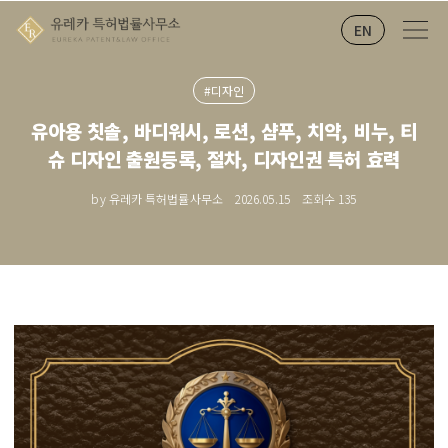
EN
#디자인
유아용 칫솔, 바디워시, 로션, 샴푸, 치약, 비누, 티
슈 디자인 출원등록, 절차, 디자인권 특허 효력
by 유레카 특허법률사무소
2026.05.15
조회수
135