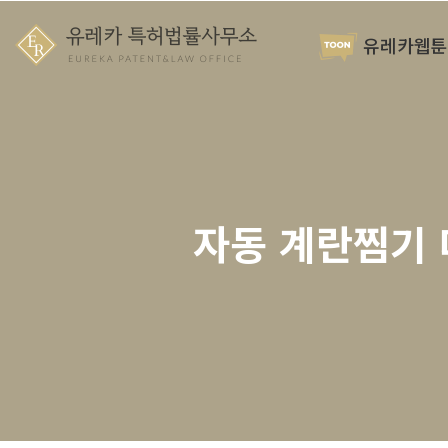
유레카웹툰
자동 계란찜기 