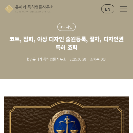
EN
#디자인
코트, 점퍼, 야상 디자인 출원등록, 절차, 디자인권
특허 효력
by 유레카 특허법률사무소
2025.03.28
조회수
309