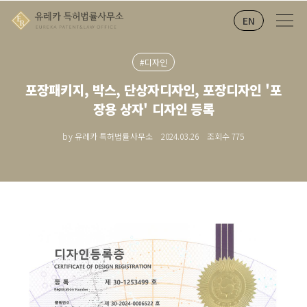
EN
#디자인
포장패키지, 박스, 단상자디자인, 포장디자인 '포
장용 상자' 디자인 등록
by 유레카 특허법률사무소
2024.03.26
조회수
775