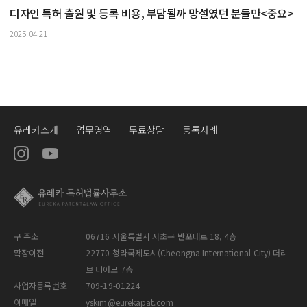
디자인 특허 출원 및 등록 비용, 부담될까 망설였던 분들만<중요>
2025.04.21
유레카소개
업무영역
무료상담
등록사례
구 주소
06716 서울특별시 서초구 반포대로 18, 4층
확장이전
22770 청라국제도시(Cheongna International City) 더리
브 티아모 7층
사업자등록번호
709-19-01224
이메일
yskim@eurekapat.com